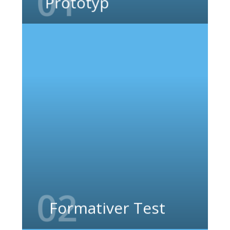
01
Prototyp
Formative Tests finden während der
Entwicklung eines Produkts statt. Dazu
bekommen Sie Aufgaben, die Sie mit Hilfe
des Prototypen erledigen und wir
schauen Ihnen über die Schulter. Die
Erkenntnisse aus den Tests werden
genutzt, um das noch unfertige Produkt
zu verbessern.
02
Formativer Test