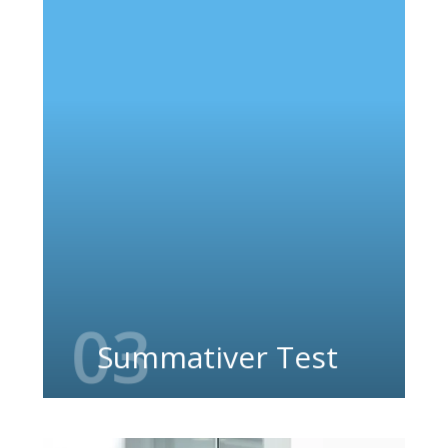
Summative Tests finden statt, wenn ein
Produkt fertig entwickelt ist. Es wird
abschließend geprüft, ob es wirklich gut
und sicher zu benutzen ist. Dazu bitten
wir Sie, Aufgaben mit dem Produkt
durchzuführen. Wir beobachten Sie dabei
uns sehen so was für sie gut und sicher
funktioniert und was nicht.
03
Summativer Test