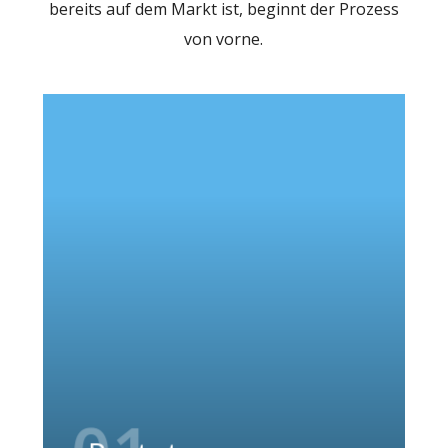
bereits auf dem Markt ist, beginnt der Prozess
von vorne.
Eine erste Version eines Produkts, das
noch entwickelt wird. Prototypen können
nur aus Papier oder Pappe bestehen, 3D-
Druckteile beinhalten, nur die
Bedienoberfläche repräsentieren oder
auch schon wie ein fast fertiges Produkt
aussehen.