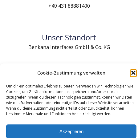
+49 431 88881400
Unser Standort
Benkana Interfaces GmbH & Co. KG
Cookie-Zustimmung verwalten
Um dir ein optimales Erlebnis zu bieten, verwenden wir Technologien wie
Cookies, um Geräteinformationen zu speichern und/oder darauf
zuzugreifen. Wenn du diesen Technologien zustimmst, können wir Daten
Fraunhoferstr.13
wie das Surfverhalten oder eindeutige IDs auf dieser Website verarbeiten.
Wenn du deine Zustimmung nicht erteilst oder zurückziehst, können
24118 Kiel
bestimmte Merkmale und Funktionen beeinträchtigt werden.
+49 431 88881400
Akzeptieren